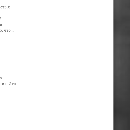
сть я
й
ки
что ...
о
их...Это