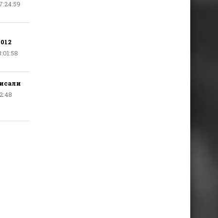
7:24:59
012
:01:58
писали
02:48