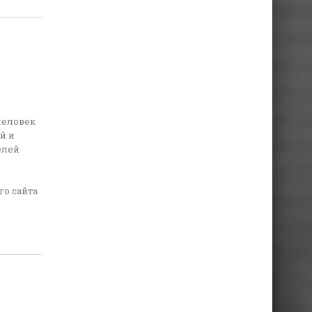
человек
й и
елей
го сайта