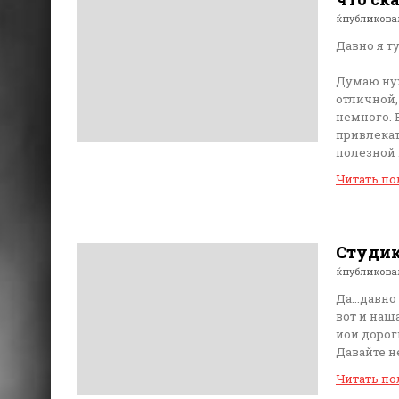
ќпубликов
Давно я ту
Думаю нуж
отличной,
немного. 
привлекат
полезной 
Читать п
Студик
ќпубликов
Да...давно
вот и наша
иои дорог
Давайте не
Читать п