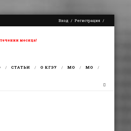
Вход
Регистрация
 течении месяца!
О
СТАТЬИ
О КГЭУ
MO
MO