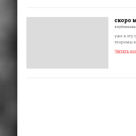
скоро 
ќпубликов
уже в эту
теоремы кр
Читать п