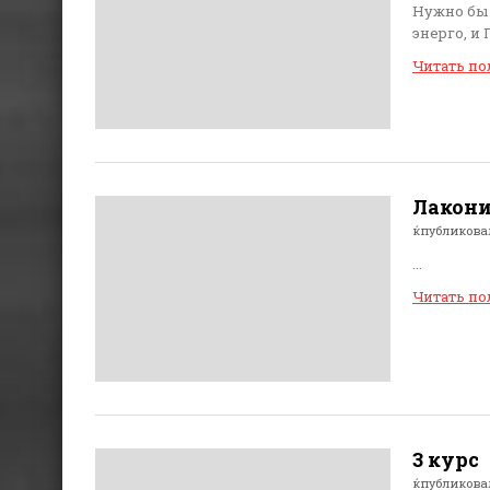
Нужно бы 
энерго, и
Читать п
Лаконич
ќпубликов
...
Читать п
3 курс
ќпубликов