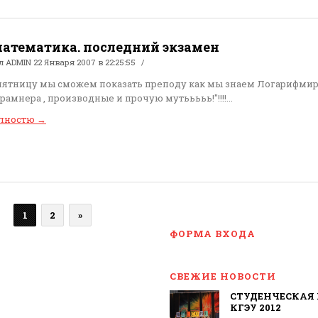
математика. последний экзамен
ал
ADMIN
22 Января 2007 в 22:25:55
 пятницу мы сможем показать преподу как мы знаем Логарифмир
амнера , производные и прочую мутььььь!"!!!!...
олностю
→
1
2
»
ФОРМА ВХОДА
СВЕЖИЕ НОВОСТИ
СТУДЕНЧЕСКАЯ 
КГЭУ 2012