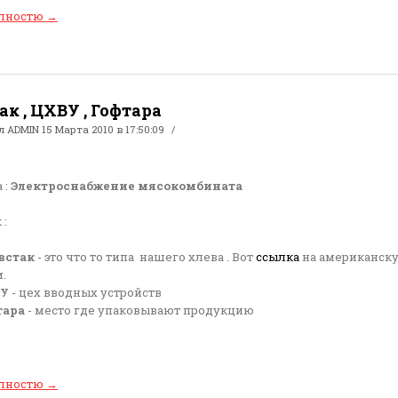
олностю
→
к , ЦХВУ , Гофтара
ал
ADMIN
15 Марта 2010 в 17:50:09
 :
Электроснабжение мясокомбината
 :
встак
- это что то типа нашего хлева . Вот
ссылка
на американск
.
У
- цех вводных устройств
тара
- место где упаковывают продукцию
олностю
→