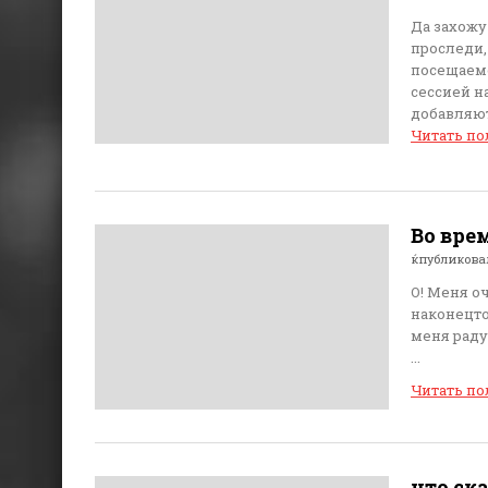
Да захожу 
проследи,
посещаемос
сессией н
добавляютс
Читать п
Во врем
ќпубликов
О! Меня о
наконецто
меня радуе
...
Читать п
что ск