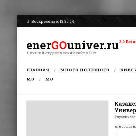
Воскресенье, 13:35:54
ener
GO
univer.ru
2.0 Be
Лучший студенческий сайт КГЭУ
ГЛАВНАЯ
МНОГО ПОЛЕЗНОГО
БИБЛ
MO
MO
Казанс
Универ
ќпубликов
energouniver
...