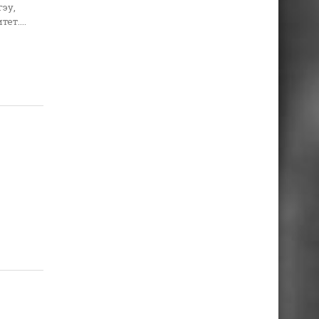
гэу,
ет....