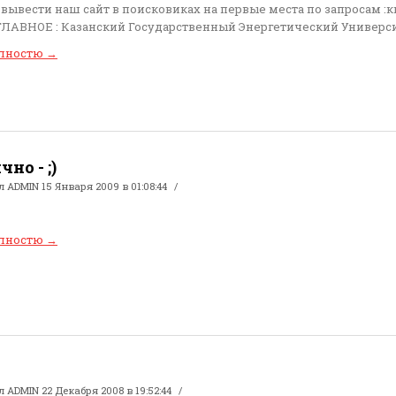
вывести наш сайт в поисковиках на первые места по запросам :к
 ГЛАВНОЕ : Казанский Государственный Энергетический Университ
олностю
→
но - ;)
ал
ADMIN
15 Января 2009 в 01:08:44
олностю
→
ал
ADMIN
22 Декабря 2008 в 19:52:44