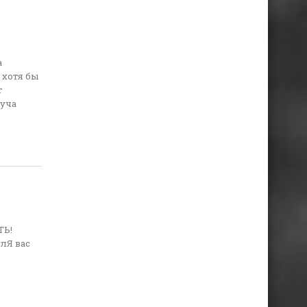
а
 хотя бы
т
куча
ТЬ!
длЯ вас