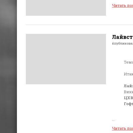
Читать п
Лайвста
ќпубликов
Тема
Итак
Лай
Вики
ЦХВ
Гоф
...
Читать п