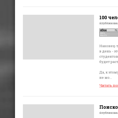
100 чел
ќпубликов
Наконец-т
в день - 
студентов
будет рас
Да, к этом
не мо...
Читать п
Поисков
ќпубликов