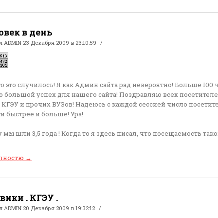
овек в день
ал
ADMIN
23 Декабря 2009 в 23:10:59
о это случилось! Я как Админ сайта рад невероятно! Больше 100 
это большой успех для нашего сайта! Поздравляю всех посетителе
 КГЭУ и прочих ВУЗов! Надеюсь с каждой сессией число посетит
ти быстрее и больше! Ура!
у мы шли 3,5 года ! Когда то я здесь писал, что посещаемость тако
олностю
→
ики . КГЭУ .
ал
ADMIN
20 Декабря 2009 в 19:32:12