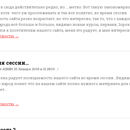
я сюда действительно редко, но.....метко. Вот такую закономерно
 хотя чего уж прослеживать и так всё понятно, во время сессии
ть сайта резко возрастает, но что интересно, так то, что с каждо
арода всё больше и больше, видимо новые курсы, перваки, 2оро
я к посетителям нашего сайта, меня это радует, и мне интересно, 
олностю
→
я сессии...
ал
ADMIN
25 Января 2008 в 21:28:09
чень радует посищаемость нашего сайта во время сессии...Видим
 народ понял что на нашем сайте полно нужного материала для н
т...
олностю
→
азать?