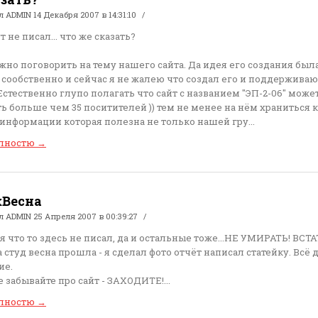
ал
ADMIN
14 Декабря 2007 в 14:31:10
т не писал... что же сказать?
но поговорить на тему нашего сайта. Да идея его создания был
 сообственно и сейчас я не жалею что создал его и поддерживаю
Естественно глупо полагать что сайт с названием "ЭП-2-06" може
ь больше чем 35 поситителей )) тем не менее на нём храниться 
информации которая полезна не только нашей гру...
олностю
→
Весна
ал
ADMIN
25 Апреля 2007 в 00:39:27
 я что то здесь не писал, да и остальные тоже...НЕ УМИРАТЬ! ВСТА
 студ весна прошла - я сделал фото отчёт написал статейку. Всё 
ие.
 забывайте про сайт - ЗАХОДИТЕ!...
олностю
→