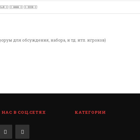
форум для обсуждения, набора, и тд. итп. игроков)
НАС В СОЦ.СЕТЯХ
КАТЕГОРИИ