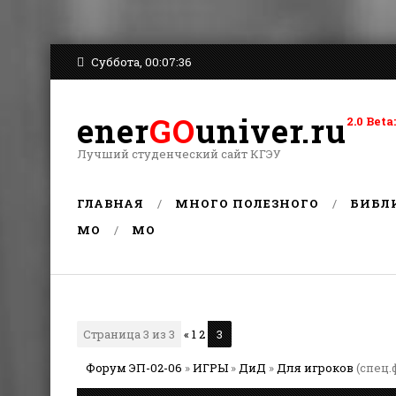
Суббота, 00:07:36
ener
GO
univer.ru
2.0 Be
Лучший студенческий сайт КГЭУ
ГЛАВНАЯ
МНОГО ПОЛЕЗНОГО
БИБЛ
MO
MO
Страница
3
из
3
«
1
2
3
Форум ЭП-02-06
»
ИГРЫ
»
ДиД
»
Для игроков
(спец.