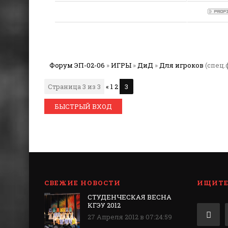
Форум ЭП-02-06
»
ИГРЫ
»
ДиД
»
Для игроков
(спец.
Страница
3
из
3
«
1
2
3
СВЕЖИЕ НОВОСТИ
ИЩИТЕ 
СТУДЕНЧЕСКАЯ ВЕСНА
КГЭУ 2012
27 Апреля 2012 в 07:24:59