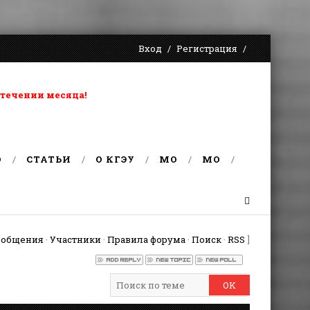
Вход
Регистрация
 течении месяца!
О
СТАТЬИ
О КГЭУ
MO
MO
ообщения
·
Участники
·
Правила форума
·
Поиск
·
RSS
]