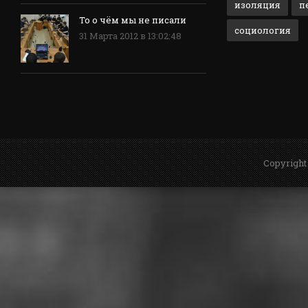
изоляция
п
То о чём мы не писали
социология
31 Марта 2012 в 13:02:48
Copyright