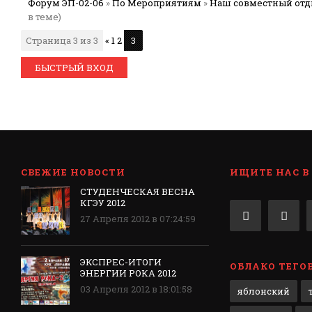
Форум ЭП-02-06
»
По Мероприятиям
»
Наш совместный от
в теме)
Страница
3
из
3
«
1
2
3
СВЕЖИЕ НОВОСТИ
ИЩИТЕ НАС В
СТУДЕНЧЕСКАЯ ВЕСНА
КГЭУ 2012
27 Апреля 2012 в 07:24:59
ЭКСПРЕС-ИТОГИ
ОБЛАКО ТЕГО
ЭНЕРГИИ РОКА 2012
03 Апреля 2012 в 18:01:58
яблонский