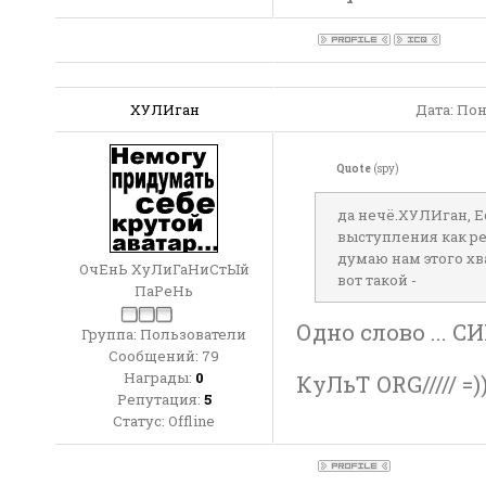
ХУЛИган
Дата: Пон
Quote
(spy)
да нечё.ХУЛИган, Е
выступления как ре
думаю нам этого хв
ОчЕнЬ ХуЛиГаНиСтЫй
вот такой -
ПаРеНь
Одно слово ... 
Группа: Пользователи
Сообщений:
79
Награды:
0
КуЛьТ ORG///// =)
Репутация:
5
Статус:
Offline