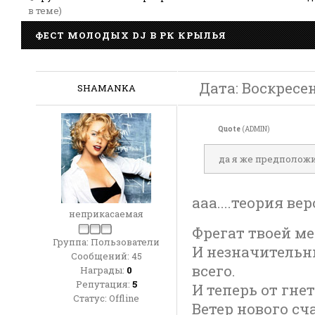
в теме)
ФЕСТ МОЛОДЫХ DJ В РК КРЫЛЬЯ
Дата: Воскресен
SHAMANKA
Quote
(ADMIN)
да я же предположил
ааа....теория в
неприкасаемая
Фрегат твоей м
Группа: Пользователи
И незначительны
Сообщений:
45
всего.
Награды:
0
Репутация:
5
И теперь от гне
Статус:
Offline
Ветер нового сч