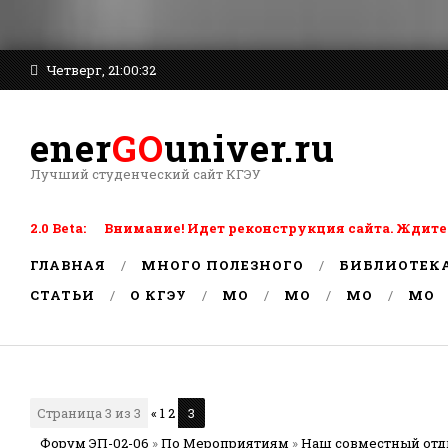
Четверг, 21:00:32
ener
GO
univer.ru
Лучший студенческий сайт КГЭУ
2.0 Beta: Внимание! Идет реконструкция сайта. Ждите
ГЛАВНАЯ
МНОГО ПОЛЕЗНОГО
БИБЛИОТЕК
СТАТЬИ
О КГЭУ
MO
MO
MO
MO
Страница
3
из
3
«
1
2
3
Форум ЭП-02-06
»
По Мероприятиям
»
Наш совместный от