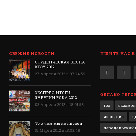
СВЕЖИЕ НОВОСТИ
ИЩИТЕ НАС В
СТУДЕНЧЕСКАЯ ВЕСНА
КГЭУ 2012
27 Апреля 2012 в 07:24:59
ЭКСПРЕС-ИТОГИ
ОБЛАКО ТЕГО
ЭНЕРГИИ РОКА 2012
03 Апреля 2012 в 18:01:58
тоэ
экзаме
изоляция
ц
То о чём мы не писали
передельский л
31 Марта 2012 в 13:02:48