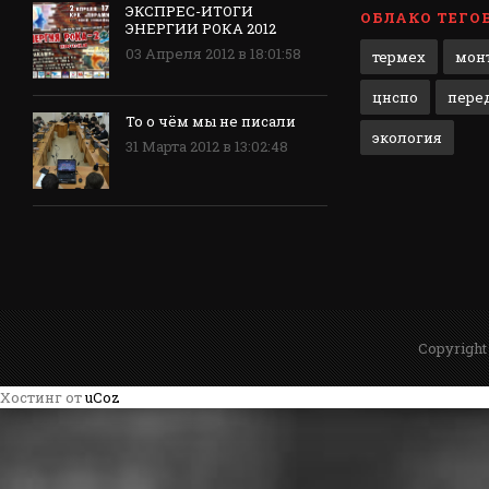
ЭКСПРЕС-ИТОГИ
ОБЛАКО ТЕГО
ЭНЕРГИИ РОКА 2012
03 Апреля 2012 в 18:01:58
термех
мон
цнспо
перед
То о чём мы не писали
экология
31 Марта 2012 в 13:02:48
Copyright
Хостинг от
uCoz