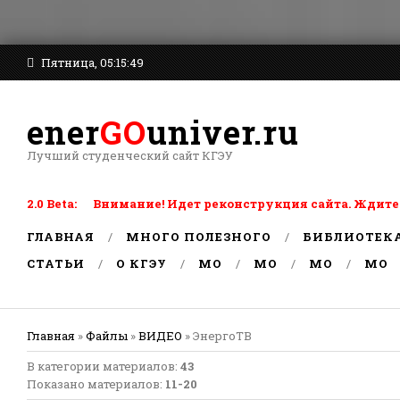
Пятница, 05:15:49
ener
GO
univer.ru
Лучший студенческий сайт КГЭУ
2.0 Beta: Внимание! Идет реконструкция сайта. Ждите
ГЛАВНАЯ
МНОГО ПОЛЕЗНОГО
БИБЛИОТЕК
СТАТЬИ
О КГЭУ
MO
MO
MO
MO
Главная
»
Файлы
»
ВИДЕО
» ЭнергоТВ
В категории материалов
:
43
Показано материалов
:
11-20