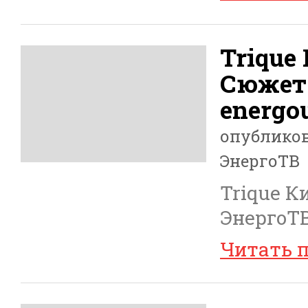
Trique
Сюжет
energou
опублико
ЭнергоТВ
Trique 
ЭнергоТВ
Читать 