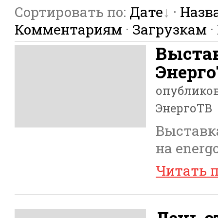
Сортировать по
:
Дате
·
Назв
Комментариям
·
Загрузкам
·
Выстав
Энерго
опублико
ЭнергоТВ
Выставка
на energo
Читать 
День о