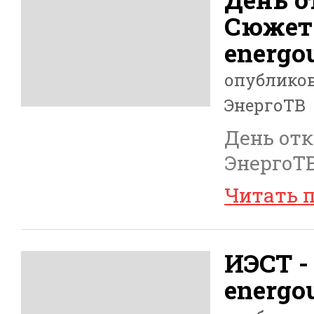
Сюжет
energou
опублико
ЭнергоТВ
День от
ЭнергоТВ
Читать 
ИЭСТ -
energou