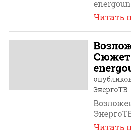
energoun
Читать 
Возлож
Сюжет
energou
опублико
ЭнергоТВ
Возложен
ЭнергоТВ
Читать 