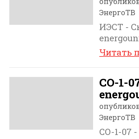
опублико
ЭнергоТВ
ИЭСТ - 
energoun
Читать 
СО-1-0
energou
опублико
ЭнергоТВ
СО-1-07 