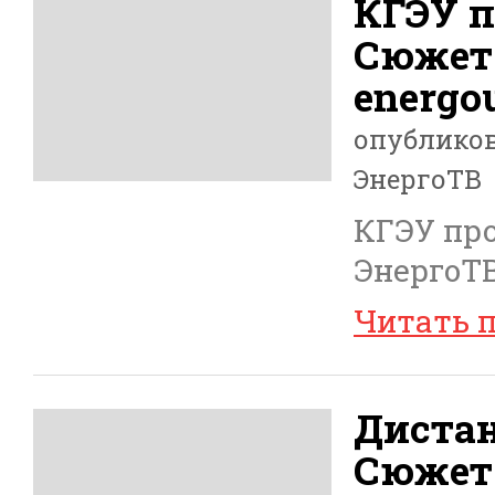
КГЭУ п
Сюжет
energou
опублико
ЭнергоТВ
КГЭУ пр
ЭнергоТВ
Читать 
Дистан
Сюжет