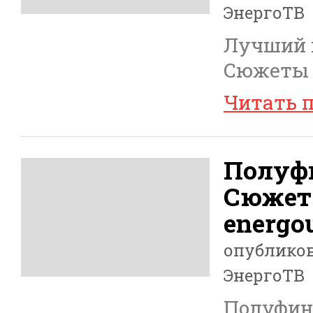
ЭнергоТВ
Лучший п
Сюжеты Э
Читать 
Полуфи
Сюжет
energou
опублико
ЭнергоТВ
Полуфина