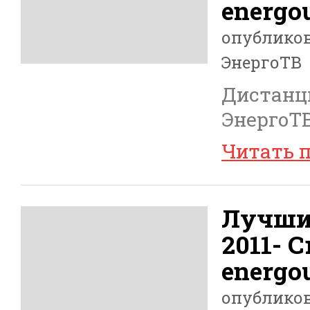
energou
опублико
ЭнергоТВ
Дистанц
ЭнергоТВ
Читать 
Лучши
2011- 
energou
опублико