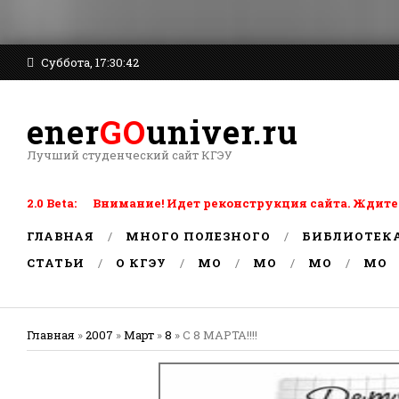
Суббота, 17:30:42
ener
GO
univer.ru
Лучший студенческий сайт КГЭУ
2.0 Beta: Внимание! Идет реконструкция сайта. Ждите
ГЛАВНАЯ
МНОГО ПОЛЕЗНОГО
БИБЛИОТЕК
СТАТЬИ
О КГЭУ
MO
MO
MO
MO
Главная
»
2007
»
Март
»
8
» С 8 МАРТА!!!!