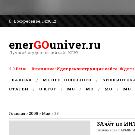
Воскресенье, 14:30:12
ener
GO
univer.ru
Лучший студенческий сайт КГЭУ
2.0 Beta: Внимание! Идет реконструкция сайта. Ждите
ГЛАВНАЯ
МНОГО ПОЛЕЗНОГО
БИБЛИОТЕК
СТАТЬИ
О КГЭУ
MO
MO
MO
MO
Главная
»
2008
»
Май
»
28
ЗАчёт по ИИ
Опубликовал
ADMIN
28