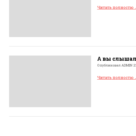
Читать полностю
А вы слыша
Опубликовал
ADMIN
23
Читать полностю