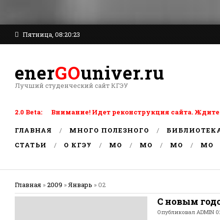
Пятница, 08:20:23
ener
GO
univer.ru
Лучший студенческий сайт КГЭУ
2.0 Beta: Внимание! Идет реконструкция сайта. Ждите
ГЛАВНАЯ
МНОГО ПОЛЕЗНОГО
БИБЛИОТЕК
СТАТЬИ
О КГЭУ
MO
MO
MO
MO
Главная
»
2009
»
Январь
»
02
С новым год
Опубликовал
ADMIN
0