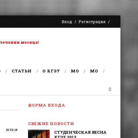
Вход
Регистрация
 течении месяца!
О
СТАТЬИ
О КГЭУ
MO
MO
ФОРМА ВХОДА
СВЕЖИЕ НОВОСТИ
15:52:19
СТУДЕНЧЕСКАЯ ВЕСНА
КГЭУ 2012