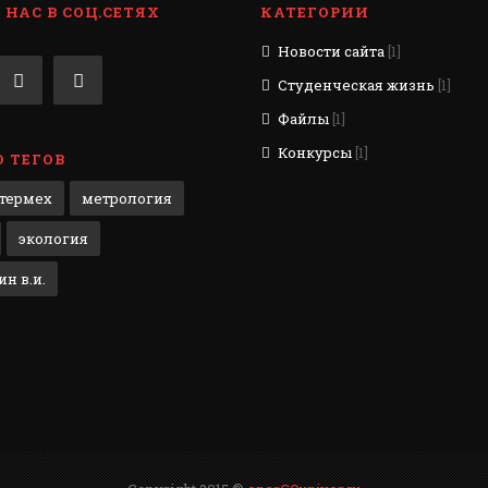
НАС В СОЦ.СЕТЯХ
КАТЕГОРИИ
Новости сайта
[1]
Студенческая жизнь
[1]
Файлы
[1]
Конкурсы
[1]
 ТЕГОВ
термех
метрология
экология
н в.и.