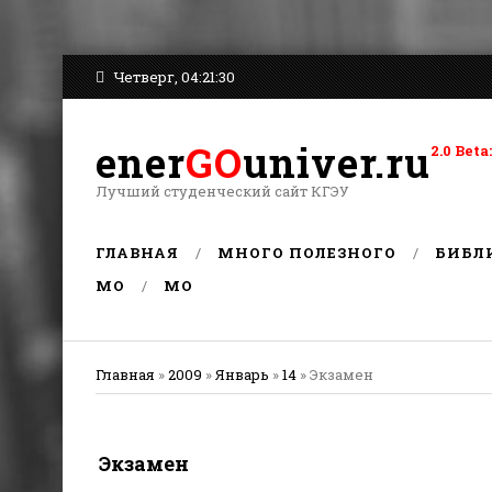
Четверг, 04:21:30
ener
GO
univer.ru
2.0 Be
Лучший студенческий сайт КГЭУ
ГЛАВНАЯ
МНОГО ПОЛЕЗНОГО
БИБЛ
MO
MO
Главная
»
2009
»
Январь
»
14
» Экзамен
Экзамен