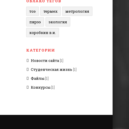
ОБЛАКО ТЕГОВ
тоэ
термех
метрология
пирээ
экология
коробкин в.и.
КАТЕГОРИИ
Новости сайта
[1]
Студенческая жизнь
[1]
Файлы
[1]
Конкурсы
[1]