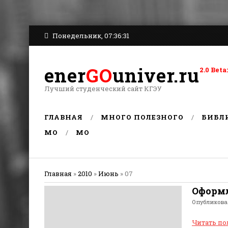
Понедельник, 07:36:31
ener
GO
univer.ru
2.0 Be
Лучший студенческий сайт КГЭУ
ГЛАВНАЯ
МНОГО ПОЛЕЗНОГО
БИБЛ
MO
MO
Главная
»
2010
»
Июнь
»
07
Оформ
Опубликов
Читать п