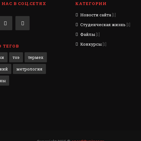
НАС В СОЦ.СЕТЯХ
КАТЕГОРИИ
Новости сайта
[1]
Студенческая жизнь
[1]
Файлы
[1]
Конкурсы
[1]
 ТЕГОВ
ки
тоэ
термех
кий
метрология
ены