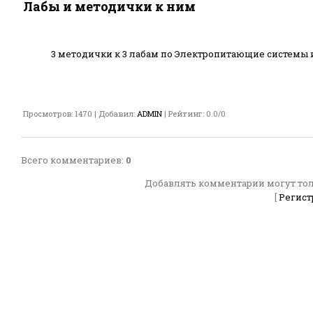
Лабы и методички к ним
3 методички к 3 лабам по Электропитающие системы 
Просмотров
:
1470
|
Добавил
:
ADMIN
|
Рейтинг
:
0.0
/
0
Всего комментариев
:
0
Добавлять комментарии могут тол
[
Регист