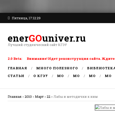
Пятница, 17:12:29
ener
GO
univer.ru
Лучший студенческий сайт КГЭУ
2.0 Beta: Внимание! Идет реконструкция сайта. Ждите
ГЛАВНАЯ
МНОГО ПОЛЕЗНОГО
БИБЛИОТЕК
СТАТЬИ
О КГЭУ
MO
MO
MO
MO
Главная
»
2010
»
Март
»
22
» Лабы и методички к ним