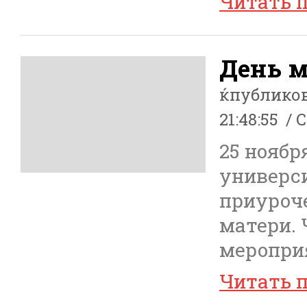
Читать 
День м
ќпублико
21:48:55
С
25 ноябр
универси
приуроч
матери. 
мероприя
Читать 