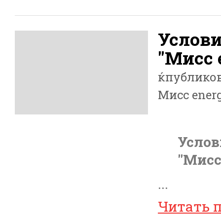
Услови
"Мисс 
ќпублико
Мисс energ
Услов
"Мисс
...
Читать 