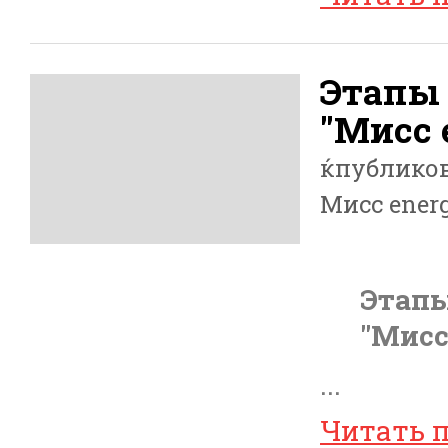
Этапы 
"Мисс 
ќпублико
Мисс energ
Этапы
"Мисс
...
Читать 