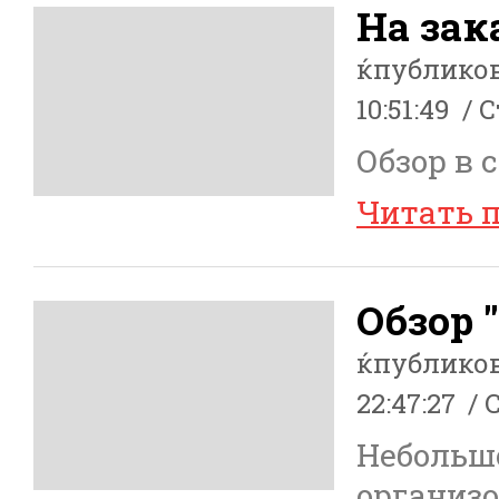
На зак
ќпублико
10:51:49
С
Обзор в с
Читать 
Обзор 
ќпублико
22:47:27
Небольшо
организо