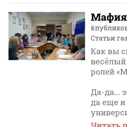
Мафия
ќпублико
Статьи га
Как вы с
весёлый 
ролей «
Да-да...
да еще и
универси
Читать 