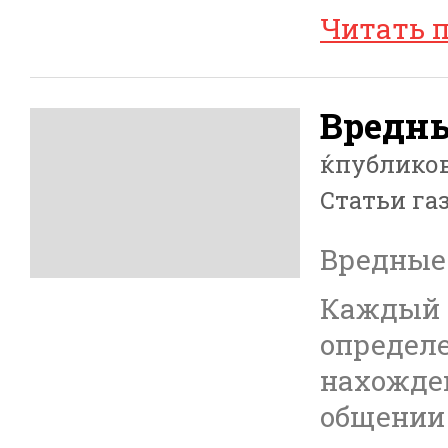
Читать 
Вредн
ќпублико
Статьи га
Вредные
Каждый 
определ
нахожден
общении 