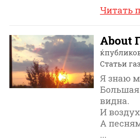
Читать 
About 
ќпублико
Статьи га
Я знаю м
Большая
видна.
И воздух
А песням
...