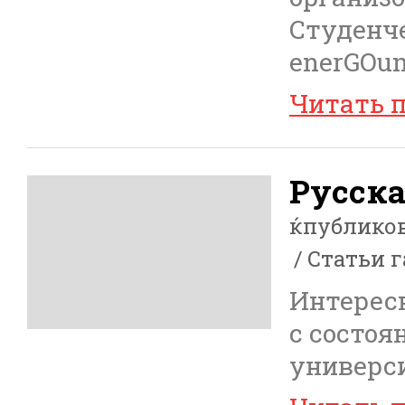
Студенче
enerGOuni
Читать 
Русска
ќпублико
Статьи г
Интересн
с состоя
университ