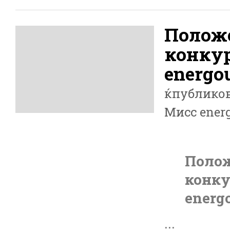
Положе
конкур
energou
ќпублико
Мисс energ
Полож
конку
energo
...