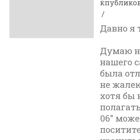
ќпублико
Давно я 
Думаю н
нашего с
была отл
не жалею
хотя бы 
полагать
06" може
поситите