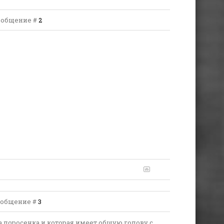
 Сообщение #
2
 Сообщение #
3
на поросенка и которая имеет общую голову с