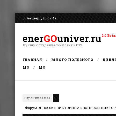
Четверг, 20:07:49
ener
GO
univer.ru
2.0 Be
Лучший студенческий сайт КГЭУ
ГЛАВНАЯ
МНОГО ПОЛЕЗНОГО
БИБЛ
MO
MO
Страница
1
из
1
1
Форум ЭП-02-06
»
ВИКТОРИНА
»
ВОПРОСЫ ВИКТО