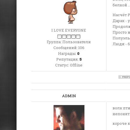
белкой ..
Насчёт 
Дарак - 
Продолж
I LOVE EVERYONE
Просто и
Полуэльф
Группа: Пользователи
Люди - 6
Сообщений:
106
Награды:
0
Репутация:
5
Статус:
Offline
ADMIN
волк пти
непонят
короче к