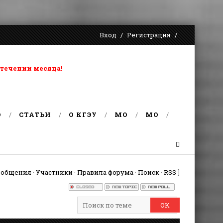
Вход
Регистрация
 течении месяца!
О
СТАТЬИ
О КГЭУ
MO
MO
ообщения
·
Участники
·
Правила форума
·
Поиск
·
RSS
]