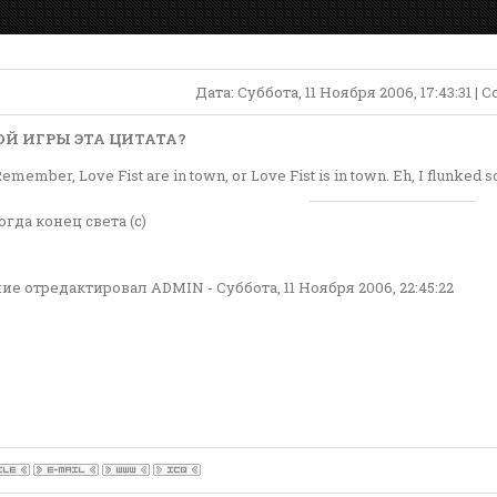
Дата: Суббота, 11 Ноября 2006, 17:43:31 |
ОЙ ИГРЫ ЭТА ЦИТАТА?
emember, Love Fist are in town, or Love Fist is in town. Eh, I flunked 
огда конец света (с)
ие отредактировал
ADMIN
-
Суббота, 11 Ноября 2006, 22:45:22