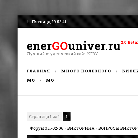
Пятница, 19:52:41
ener
GO
univer.ru
2.0 Be
Лучший студенческий сайт КГЭУ
ГЛАВНАЯ
МНОГО ПОЛЕЗНОГО
БИБЛ
MO
MO
Страница
1
из
1
1
Форум ЭП-02-06
»
ВИКТОРИНА
»
ВОПРОСЫ ВИКТО