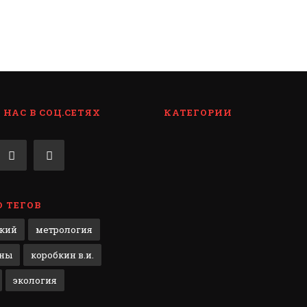
НАС В СОЦ.СЕТЯХ
КАТЕГОРИИ
 ТЕГОВ
кий
метрология
ены
коробкин в.и.
экология