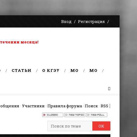
Вход
Регистрация
 течении месяца!
О
СТАТЬИ
О КГЭУ
MO
MO
ообщения
·
Участники
·
Правила форума
·
Поиск
·
RSS
]