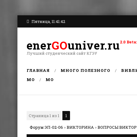
Пятница, 11:41:42
ener
GO
univer.ru
2.0 Be
Лучший студенческий сайт КГЭУ
ГЛАВНАЯ
МНОГО ПОЛЕЗНОГО
БИБЛ
MO
MO
Страница
1
из
1
1
Форум ЭП-02-06
»
ВИКТОРИНА
»
ВОПРОСЫ ВИКТО