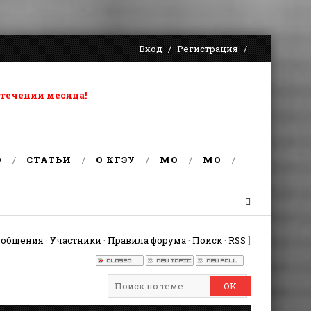
Вход
Регистрация
 течении месяца!
О
СТАТЬИ
О КГЭУ
MO
MO
ообщения
·
Участники
·
Правила форума
·
Поиск
·
RSS
]