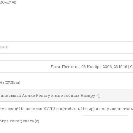
///// =))
Дата: Пятница, 03 Ноября 2006, 23:10:16 
ote
(ХУЛИган)
иписывай Аллке Ренату и мне тобишь Назиру =))
е народ! Но написал ХУЛИган( тобишь Назир) и получаешь тольк
огда конец света (с)