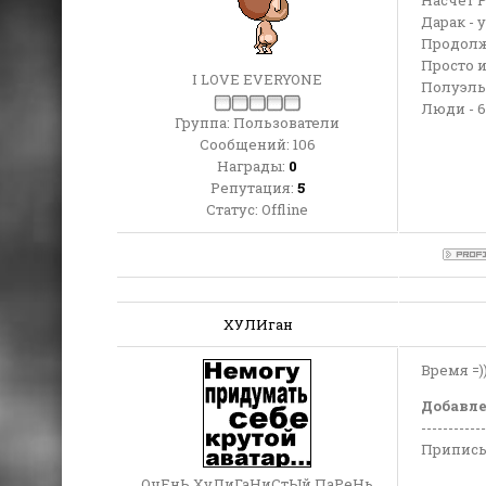
Насчёт 
Дарак - 
Продолж
Просто и
I LOVE EVERYONE
Полуэльф
Люди - 6
Группа: Пользователи
Сообщений:
106
Награды:
0
Репутация:
5
Статус:
Offline
ХУЛИган
Время =)
Добавл
------------
Приписы
ОчЕнЬ ХуЛиГаНиСтЫй ПаРеНь