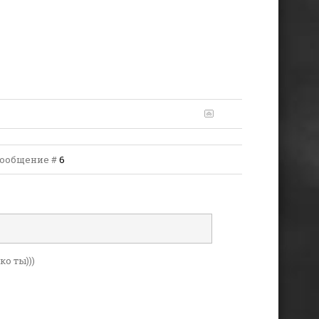
| Сообщение #
6
о ты)))