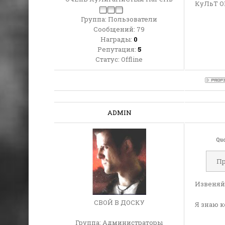
КуЛьТ ORG
Группа: Пользователи
Сообщений:
79
Награды:
0
Репутация:
5
Статус:
Offline
ADMIN
Qu
Пр
Извеняйт
СВОЙ В ДОСКУ
Я знаю к
Группа: Администраторы