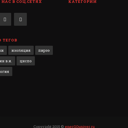
НАС В СОЦ.СЕТЯХ
КАТЕГОРИИ
 ТЕГОВ
ки
изоляция
пирээ
н в.и.
цнспо
огия
Copyright 2015 ©
enerGOuniver.ru