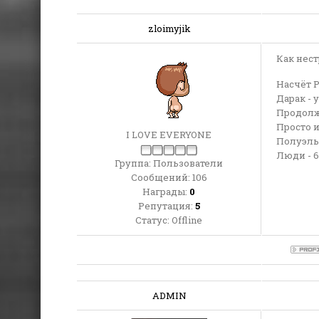
zloimyjik
Как нестр
Насчёт 
Дарак - 
Продолж
Просто и
I LOVE EVERYONE
Полуэльф
Люди - 6
Группа: Пользователи
Сообщений:
106
Награды:
0
Репутация:
5
Статус:
Offline
ADMIN