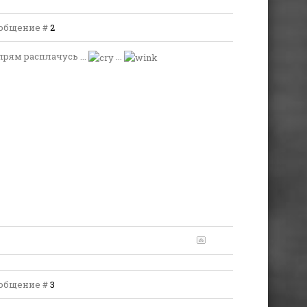
Сообщение #
2
. прям расплачусь ...
...
Сообщение #
3