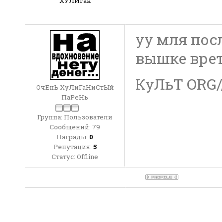
ХУЛИган
уу мля пос
вышке врет
КуЛьТ ORG///
ОчЕнЬ ХуЛиГаНиСтЫй
ПаРеНь
Группа: Пользователи
Сообщений:
79
Награды:
0
Репутация:
5
Статус:
Offline