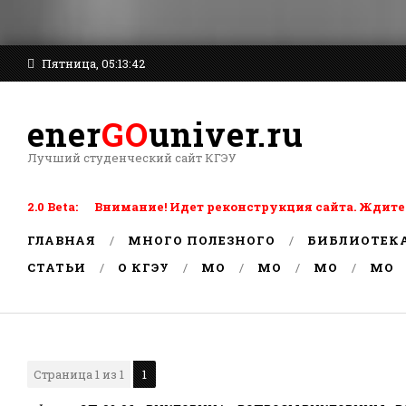
Пятница, 05:13:42
ener
GO
univer.ru
Лучший студенческий сайт КГЭУ
2.0 Beta: Внимание! Идет реконструкция сайта. Ждите
ГЛАВНАЯ
МНОГО ПОЛЕЗНОГО
БИБЛИОТЕК
СТАТЬИ
О КГЭУ
MO
MO
MO
MO
Страница
1
из
1
1