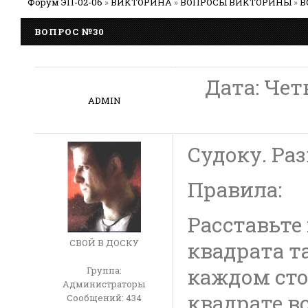
Форум ЭП-02-06
»
ВИКТОРИНА
»
ВОПРОСЫ ВИКТОРИНЫ
»
В
ВОПРОС №30
Дата: Четв
ADMIN
Судоку. Раз
Правила:
Расставьте 
СВОЙ В ДОСКУ
квадрата та
каждом сто
Группа:
Администраторы
квадрате в
Сообщений:
434