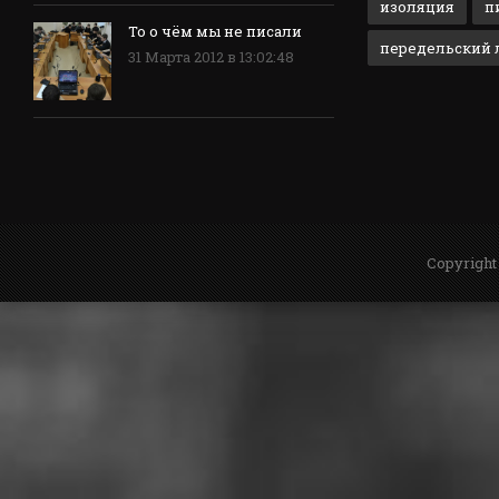
изоляция
п
То о чём мы не писали
передельский л
31 Марта 2012 в 13:02:48
Copyright