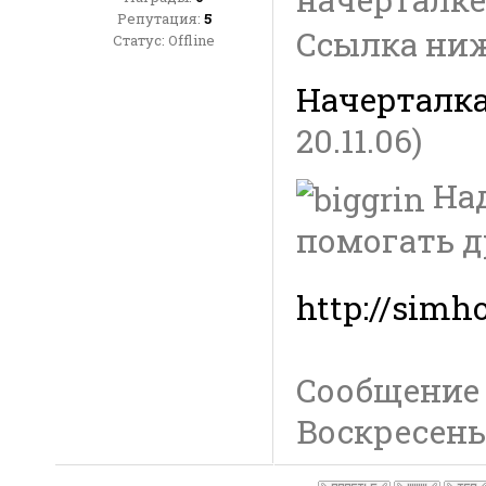
Репутация:
5
Ссылка ни
Статус:
Offline
Начерталк
20.11.06)
Над
помогать др
http://simho
Сообщение
Воскресенье