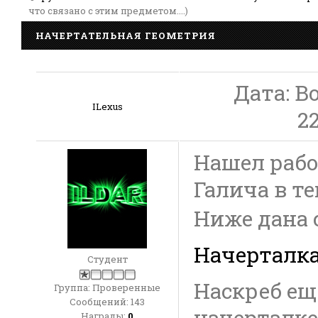
что связано с этим предметом....)
НАЧЕРТАТЕЛЬНАЯ ГЕОМЕТРИЯ
Дата: В
ILexus
2
Нашел рабо
Галича в те
Ниже дана 
Начерталк
Студент
Наскреб ещ
Группа: Проверенные
Сообщений:
143
начерталк
Награды:
0