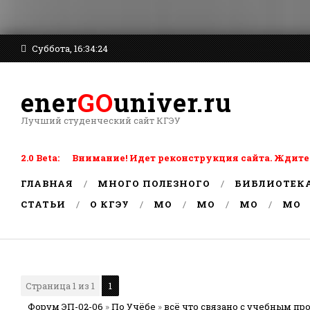
Суббота, 16:34:24
ener
GO
univer.ru
Лучший студенческий сайт КГЭУ
2.0 Beta: Внимание! Идет реконструкция сайта. Ждите
ГЛАВНАЯ
МНОГО ПОЛЕЗНОГО
БИБЛИОТЕК
СТАТЬИ
О КГЭУ
MO
MO
MO
MO
Страница
1
из
1
1
Форум ЭП-02-06
»
По Учёбе
»
всё что связано с учебным пр