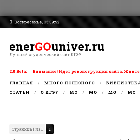
Воскресенье, 05:39:52
ener
GO
univer.ru
Лучший студенческий сайт КГЭУ
2.0 Beta: Внимание! Идет реконструкция сайта. Ждите
ГЛАВНАЯ
МНОГО ПОЛЕЗНОГО
БИБЛИОТЕК
СТАТЬИ
О КГЭУ
MO
MO
MO
MO
Страница
1
из
1
1