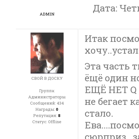
Дата: Четв
ADMIN
Итак посмо
хочу..устал
Эта часть 
ёщё один н
СВОЙ В ДОСКУ
ЕЩЁ НЕТ Q ,
Группа:
Администраторы
не бегает к
Сообщений:
434
Награды:
0
стало.
Репутация:
8
Статус:
Offline
Ева....посм
сюрприз...