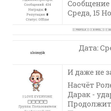
Сообщение
Сообщений:
434
Награды:
0
Среда, 15 Но
Репутация:
8
Статус:
Offline
Дата: Сре
zloimyjik
И даже не за
Насчёт Рол
Дарак - уд
I LOVE EVERYONE
Продолжит
Группа: Пользователи