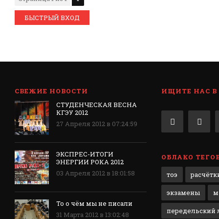
СВЕЖИЕ НОВОСТИ
ИЩИТЕ НАС В
СТУДЕНЧЕСКАЯ ВЕСНА
КГЭУ 2012
27 Апреля 2012 в 07:24:59
ЭКСПРЕС-ИТОГИ
ОБЛАКО ТЕГО
ЭНЕРГИИ РОКА 2012
03 Апреля 2012 в 18:01:58
тоэ
расчётк
экзамены
м
То о чём мы не писали
передельский л
31 Марта 2012 в 13:02:48