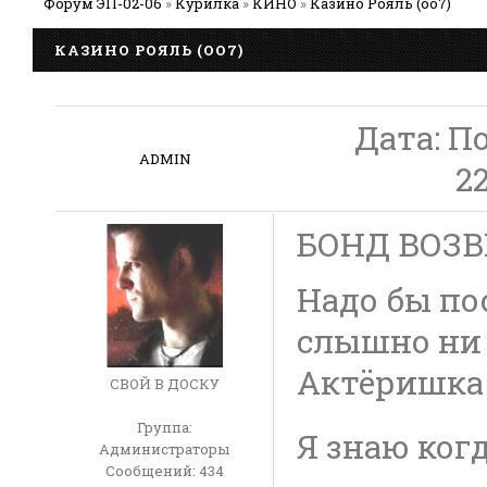
Форум ЭП-02-06
»
Курилка
»
КИНО
»
Казино Рояль (оо7)
КАЗИНО РОЯЛЬ (ОО7)
Дата: П
ADMIN
2
БОНД ВОЗВ
Надо бы по
слышно ни 
Актёришка
СВОЙ В ДОСКУ
Группа:
Я знаю когд
Администраторы
Сообщений:
434