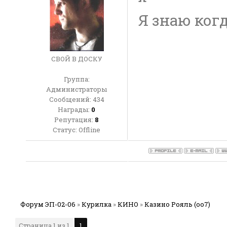
Я знаю когд
СВОЙ В ДОСКУ
Группа:
Администраторы
Сообщений:
434
Награды:
0
Репутация:
8
Статус:
Offline
Форум ЭП-02-06
»
Курилка
»
КИНО
»
Казино Рояль (оо7)
Страница
1
из
1
1