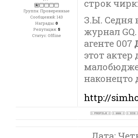
строк чирк
Группа: Проверенные
З.Ы. Седня
Сообщений:
143
Награды:
0
журнал GQ.
Репутация:
5
Статус:
Offline
агенте 007
этот актер 
малобюдже
наконецто 
http://simho
Дата: Четв