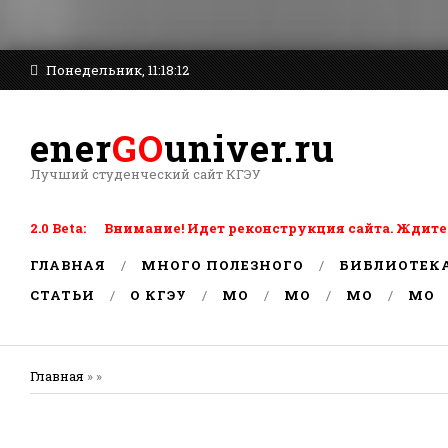
Понедельник, 11:18:12
ener
GO
univer.ru
Лучший студенческий сайт КГЭУ
2.0 Beta: Внимание! Идет реконструкция сайта. Ждите
ГЛАВНАЯ
МНОГО ПОЛЕЗНОГО
БИБЛИОТЕК
СТАТЬИ
О КГЭУ
MO
MO
MO
MO
Главная
» »