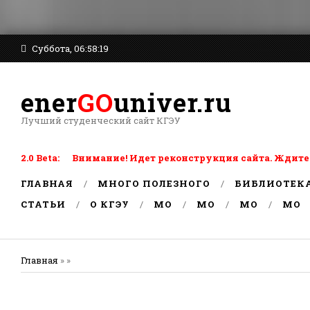
Суббота, 06:58:19
ener
GO
univer.ru
Лучший студенческий сайт КГЭУ
2.0 Beta: Внимание! Идет реконструкция сайта. Ждите
ГЛАВНАЯ
МНОГО ПОЛЕЗНОГО
БИБЛИОТЕК
СТАТЬИ
О КГЭУ
MO
MO
MO
MO
Главная
» »