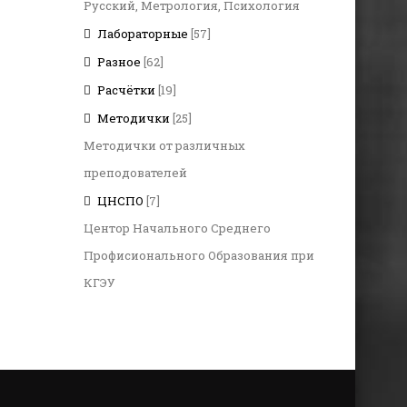
Русский, Метрология, Психология
Лабораторные
[57]
Разное
[62]
Расчётки
[19]
Методички
[25]
Методички от различных
преподователей
ЦНСПО
[7]
Центор Начального Среднего
Профисионального Образования при
КГЭУ