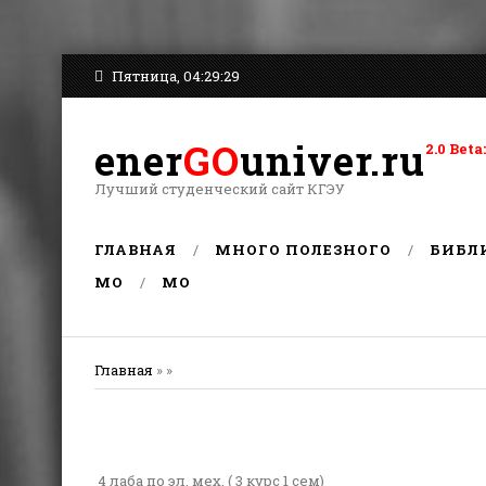
Пятница, 04:29:29
ener
GO
univer.ru
2.0 Be
Лучший студенческий сайт КГЭУ
ГЛАВНАЯ
МНОГО ПОЛЕЗНОГО
БИБЛ
MO
MO
Главная
» »
4 лаба по эл. мех. ( 3 курс 1 сем)