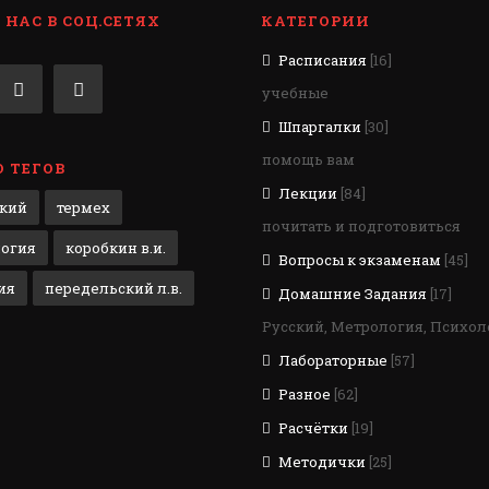
НАС В СОЦ.СЕТЯХ
КАТЕГОРИИ
Расписания
[16]
учебные
Шпаргалки
[30]
помощь вам
 ТЕГОВ
Лекции
[84]
кий
термех
почитать и подготовиться
огия
коробкин в.и.
Вопросы к экзаменам
[45]
ия
передельский л.в.
Домашние Задания
[17]
Русский, Метрология, Психол
Лабораторные
[57]
Разное
[62]
Расчётки
[19]
Методички
[25]