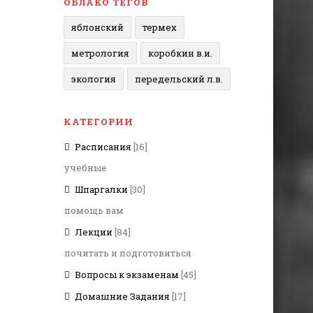
ОБЛАКО ТЕГОВ
яблонский
термех
метрология
коробкин в.и.
экология
передельский л.в.
КАТЕГОРИИ
Расписания
[16]
учебные
Шпаргалки
[30]
помощь вам
Лекции
[84]
почитать и подготовиться
Вопросы к экзаменам
[45]
Домашние Задания
[17]