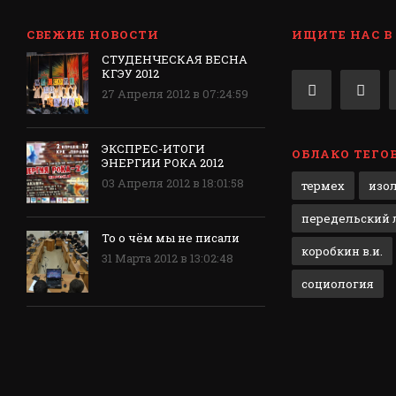
СВЕЖИЕ НОВОСТИ
ИЩИТЕ НАС В
СТУДЕНЧЕСКАЯ ВЕСНА
КГЭУ 2012
27 Апреля 2012 в 07:24:59
ЭКСПРЕС-ИТОГИ
ОБЛАКО ТЕГО
ЭНЕРГИИ РОКА 2012
03 Апреля 2012 в 18:01:58
термех
изо
передельский л
То о чём мы не писали
коробкин в.и.
31 Марта 2012 в 13:02:48
социология