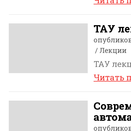
Читать 
ТАУ ле
опублико
Лекции
ТАУ лекц
Читать 
Совре
автома
опублико