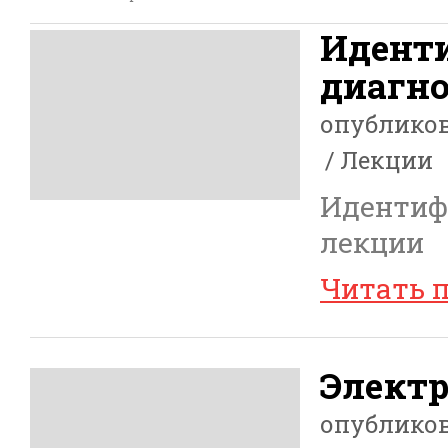
Идент
диагно
опублико
Лекции
Идентиф
лекции
Читать 
Элект
опублико