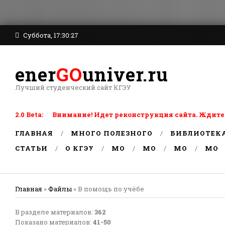
Суббота, 17:30:27
ener
GO
univer.ru
Лучший студенческий сайт КГЭУ
2.0 Beta: Внимание! Идет реконструкция сайта. Ждите
ГЛАВНАЯ
МНОГО ПОЛЕЗНОГО
БИБЛИОТЕК
СТАТЬИ
О КГЭУ
MO
MO
MO
MO
Главная
»
Файлы
» В помощь по учёбе
В разделе материалов
:
362
Показано материалов
:
41-50