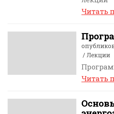
Читать 
Прогр
опублико
Лекции
Програм
Читать 
Основы
энерго