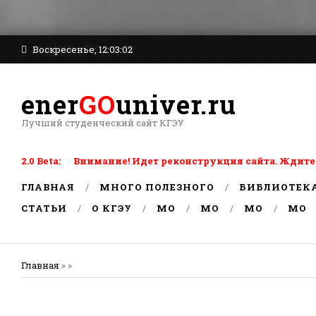
Воскресенье, 12:03:02
ener
GO
univer.ru
Лучший студенческий сайт КГЭУ
2.0 Beta: Внимание! Идет реконструкция сайта. Ждите
ГЛАВНАЯ
МНОГО ПОЛЕЗНОГО
БИБЛИОТЕК
СТАТЬИ
О КГЭУ
MO
MO
MO
MO
Главная
» »