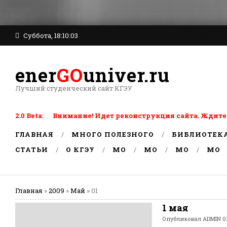
Суббота, 18:10:03
ener
GO
univer.ru
Лучший студенческий сайт КГЭУ
2.0 Beta: Внимание! Идет реконструкция сайта. Ждите
ГЛАВНАЯ
МНОГО ПОЛЕЗНОГО
БИБЛИОТЕК
СТАТЬИ
О КГЭУ
MO
MO
MO
MO
Главная
»
2009
»
Май
»
01
1 мая
Опубликовал
ADMIN
01