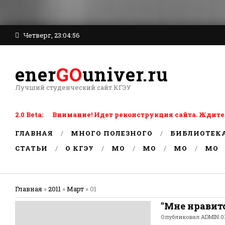
Четверг, 23:04:56
ener
GO
univer.ru
Лучший студенческий сайт КГЭУ
2.0 Beta: Внимание! Идет реконструкция сайта. Ждите
ГЛАВНАЯ
МНОГО ПОЛЕЗНОГО
БИБЛИОТЕК
СТАТЬИ
О КГЭУ
MO
MO
MO
MO
Главная
»
2011
»
Март
»
01
"Мне нравит
Опубликовал
ADMIN
01