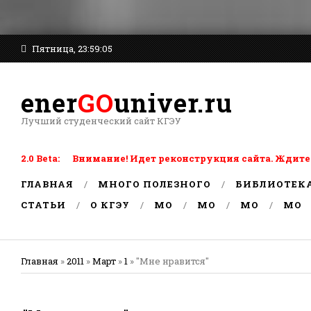
Пятница, 23:59:05
ener
GO
univer.ru
Лучший студенческий сайт КГЭУ
2.0 Beta: Внимание! Идет реконструкция сайта. Ждите
ГЛАВНАЯ
МНОГО ПОЛЕЗНОГО
БИБЛИОТЕК
СТАТЬИ
О КГЭУ
MO
MO
MO
MO
Главная
»
2011
»
Март
»
1
» "Мне нравится"