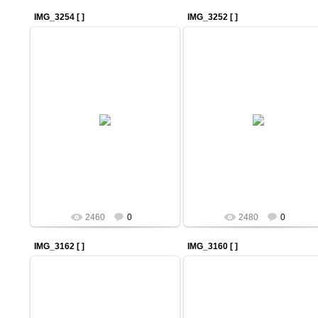
IMG_3254 [ ]
IMG_3252 [ ]
19 Декабря 2010
19 Декабря 2010
Фотограф : Вадим Ибрагимов
Фотограф : Вадим Ибрагимов
ADMIN
ADMIN
2460
0
2480
0
IMG_3162 [ ]
IMG_3160 [ ]