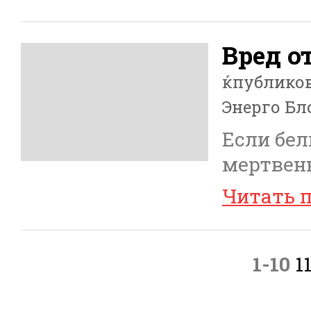
Вред о
ќпублико
Энерго Бл
Если бел
мертвенн
Читать 
1-10
1