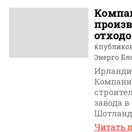
Компан
произв
отходо
ќпублико
Энерго Бл
Ирландия
Компания
строител
завода в
Шотланд
Читать 