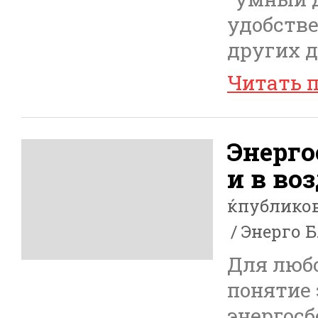
удобстве
других д
Читать 
Энерго
и в во
ќпублико
Энерго 
Для любо
понятие 
энергос