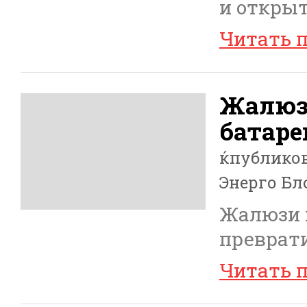
и откры
Читать 
Жалюз
батаре
ќпублико
Энерго Бл
Жалюзи 
преврати
Читать 