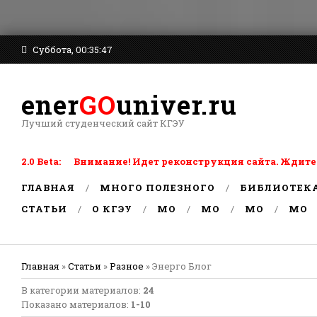
Суббота, 00:35:47
ener
GO
univer.ru
Лучший студенческий сайт КГЭУ
2.0 Beta: Внимание! Идет реконструкция сайта. Ждите
ГЛАВНАЯ
МНОГО ПОЛЕЗНОГО
БИБЛИОТЕК
СТАТЬИ
О КГЭУ
MO
MO
MO
MO
Главная
»
Статьи
»
Разное
» Энерго Блог
В категории материалов
:
24
Показано материалов
:
1-10