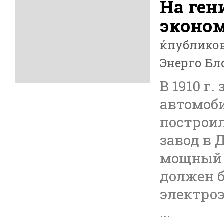
На ген
эконом
ќпублико
Энерго Бл
В 1910 г
автомоб
построи
завод в 
мощный 
должен 
электроэ
...