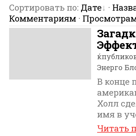
Сортировать по
:
Дате
·
Назв
Комментариям
·
Просмотра
Загадк
Эффект
ќпублико
Энерго Бл
В конце 
америка
Холл сде
имя в уч
Читать 