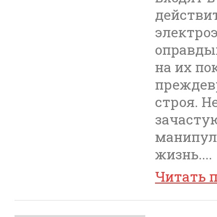
действи
электроэ
оправды
на их по
преждев
строя. Н
зачасту
манипул
жизнь.
...
Читать 