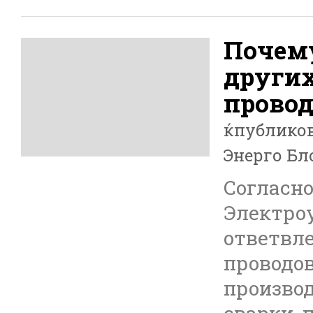
Почему
других
провод
ќпублико
Энерго Бл
Согласн
Электроу
ответвле
проводо
производ