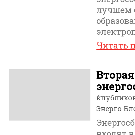
лучшем с
образова
электро
Читать 
Вторая
энерго
ќпублико
Энерго Бл
Энергос
входят в