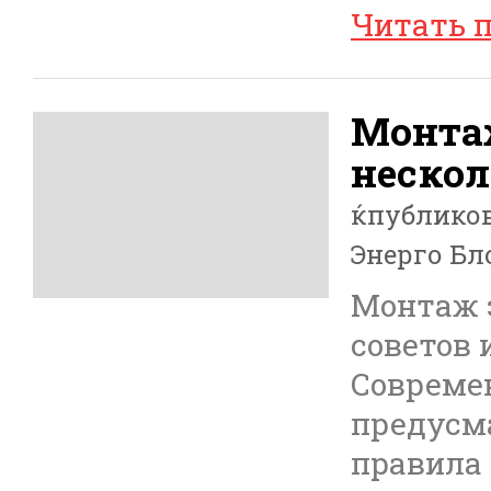
Читать 
Монта
нескол
ќпублико
Энерго Бл
Монтаж 
советов 
Совреме
предусм
правила