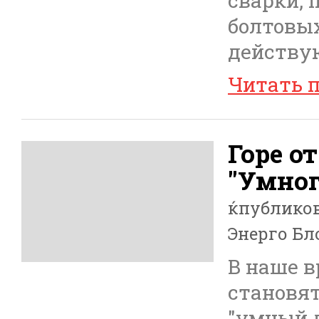
сварки, 
болтовых
действу
Читать 
Горе о
"Умног
ќпублико
Энерго Бл
В наше 
становя
"умный д