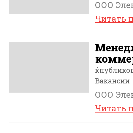
ООО Элек
Читать 
Менед
комме
ќпублико
Вакансии
ООО Элек
Читать 