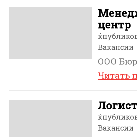
Менедж
центр
ќпублико
Вакансии
ООО Бюро
Читать 
Логис
ќпублико
Вакансии