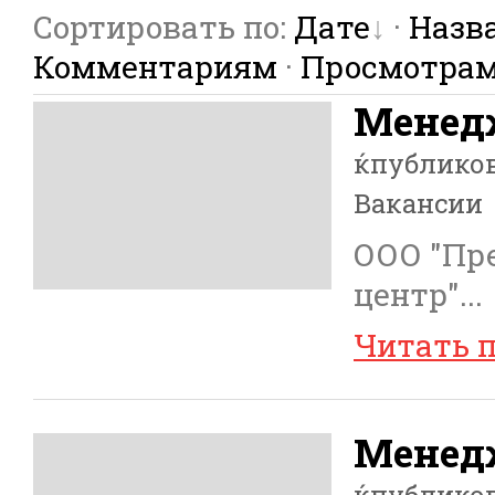
Сортировать по
:
Дате
·
Назв
Комментариям
·
Просмотра
Менедж
ќпублико
Вакансии
ООО "Пр
центр"
...
Читать 
Менед
ќпублико