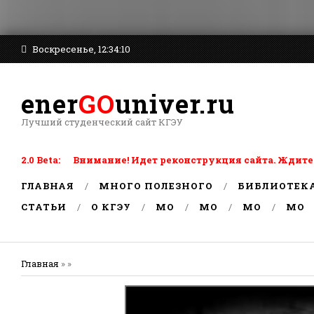
Воскресенье, 12:34:10
ener
GO
univer.ru
Лучший студенческий сайт КГЭУ
2.0 Beta: Внимание! Идет реконструкция сайта. Ждите
ГЛАВНАЯ
МНОГО ПОЛЕЗНОГО
БИБЛИОТЕК
СТАТЬИ
О КГЭУ
MO
MO
MO
MO
Главная
» »